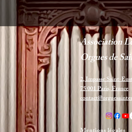
Association L
Orgues de Sai
2, Impasse Saint-Eus
75 001 Paris, France
contact@orguesainte
Mentions légales