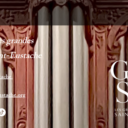
es grandes
nt-Eustache
tache
ustache.org