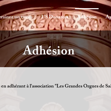
rrainez un tuyau
US Donators
Adhésion
Ag
Adhésion
en adhérant à l'association "Les Grandes Orgues de S