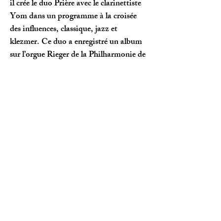
il crée le duo Prière avec le clarinettiste
Yom dans un programme à la croisée
des influences, classique, jazz et
klezmer. Ce duo a enregistré un album
sur l’orgue Rieger de la Philharmonie de
Paris pour le label Buda musique. En
2021, il donne en création mondiale
Hybride concerto pour orgue d’Ivan
Fedele, avec l’orchestre des Pays de
Loire.
www.bfmo.fr
Association Les grandes
Orgues de Saint-Eustache